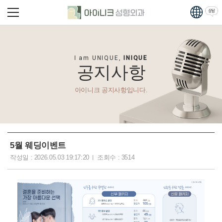
I am UNIQUE,
INIQUE
공지사항
아이니크 공지사항입니다.
5월 웨딩이벤트
작성일 : 2026.05.03 19:17:20
조회수 : 3514