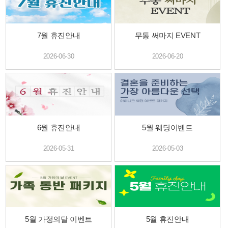
7월 휴진안내
무통 써마지 EVENT
2026-06-30
2026-06-20
6월 휴진안내
5월 웨딩이벤트
2026-05-31
2026-05-03
5월 가정의달 이벤트
5월 휴진안내