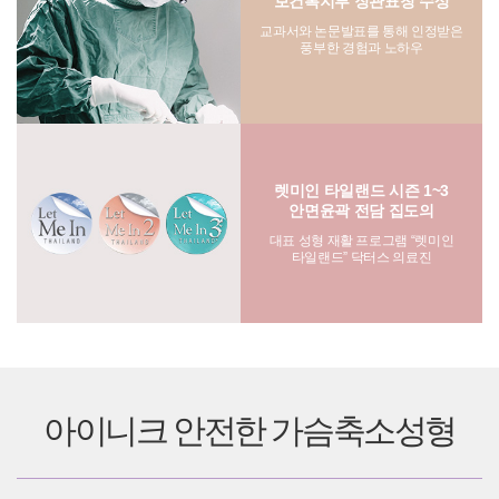
보건복지부 장관표창 수상
교과서와 논문발표를 통해 인정받은
풍부한 경험과 노하우
렛미인 타일랜드 시즌 1~3
안면윤곽 전담 집도의
대표 성형 재활 프로그램 “렛미인
타일랜드” 닥터스 의료진
아이니크 안전한 가슴축소성형