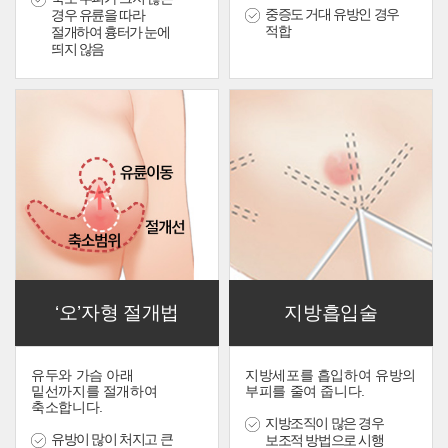
중증도 거대 유방인 경우
경우 유륜을 따라
적합
절개하여 흉터가 눈에
띄지 않음
‘오’자형 절개법
지방흡입술
유두와 가슴 아래
지방세포를 흡입하여 유방의
밑선까지를 절개하여
부피를 줄여 줍니다.
축소합니다.
지방조직이 많은 경우
유방이 많이 처지고 큰
보조적 방법으로 시행