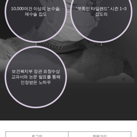
10,000여건 이상의 눈수술,
“렛美인 타일랜드” 시즌 1~3
재수술 집도
집도의
보건복지부 장관 표창수상
교과서와 논문 발표를 통해
인정받은 노하우
로그인
회원가입