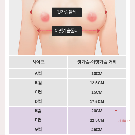
사이즈
윗가슴-아랫가슴 거리
A컵
10CM
B컵
12.5CM
C컵
15CM
D컵
17.5CM
E컵
20CM
F컵
22.5CM
거대유방
G컵
25CM