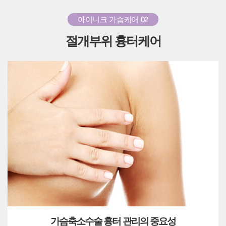
아이니크 가슴케어 02
절개부위 흉터케어
가슴축소수술 흉터 관리의 중요성